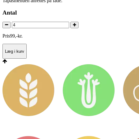
Tapasmenuen anrettes på fade.
Antal
Pris
99
,
-
kr.
Læg i kurv