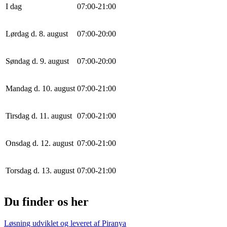
I dag
0
7
:
0
0
-
21
:
0
0
Lørdag d. 8. august
0
7
:
0
0
-
20
:
0
0
Søndag d. 9. august
0
7
:
0
0
-
20
:
0
0
Mandag d. 10. august
0
7
:
0
0
-
21
:
0
0
Tirsdag d. 11. august
0
7
:
0
0
-
21
:
0
0
Onsdag d. 12. august
0
7
:
0
0
-
21
:
0
0
Torsdag d. 13. august
0
7
:
0
0
-
21
:
0
0
Du finder os her
Løsning udviklet og leveret af
Piranya