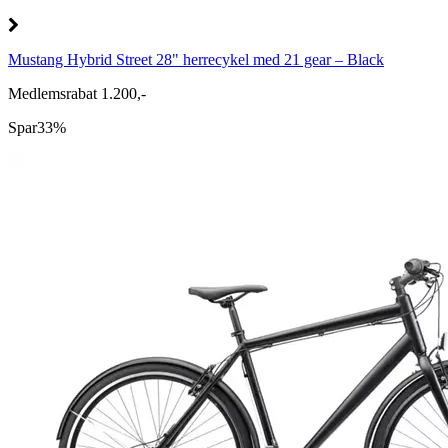
Mustang Hybrid Street 28" herrecykel med 21 gear – Black
Medlemsrabat 1.200,-
Spar
33%