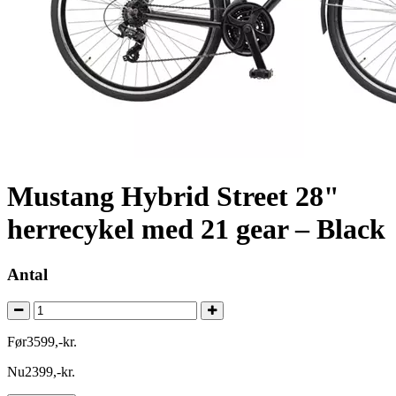
Mustang Hybrid Street 28"
herrecykel med 21 gear – Black
Antal
Før
3599
,
-
kr.
Nu
2399
,
-
kr.