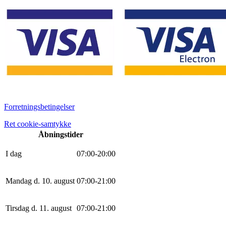
Forretningsbetingelser
Ret cookie-samtykke
Åbningstider
I dag
0
7
:
0
0
-
20
:
0
0
Mandag d. 10. august
0
7
:
0
0
-
21
:
0
0
Tirsdag d. 11. august
0
7
:
0
0
-
21
:
0
0