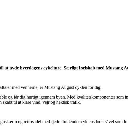
d til at nyde hverdagens cykelture. Særligt i selskab med Mustang A
-aftaler med vennerne, er Mustang August cyklen for dig.
rtable og får dig hurtigt igennem byen. Med kvalitetskomponenter som 
kabt til at klare vind, vejr og hektisk trafik.
signskærm og retrosadel med fjedre fuldender cyklens look såvel som fun