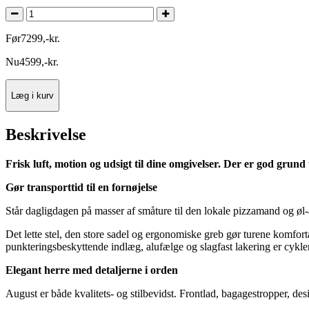
Før
7299
,
-
kr.
Nu
4599
,
-
kr.
Læg i kurv
Beskrivelse
Frisk luft, motion og udsigt til dine omgivelser. Der er god grun
Gør transporttid til en fornøjelse
Står dagligdagen på masser af småture til den lokale pizzamand og øl
Det lette stel, den store sadel og ergonomiske greb gør turene komfo
punkteringsbeskyttende indlæg, alufælge og slagfast lakering er cyklen s
Elegant herre med detaljerne i orden
August er både kvalitets- og stilbevidst. Frontlad, bagagestropper, de