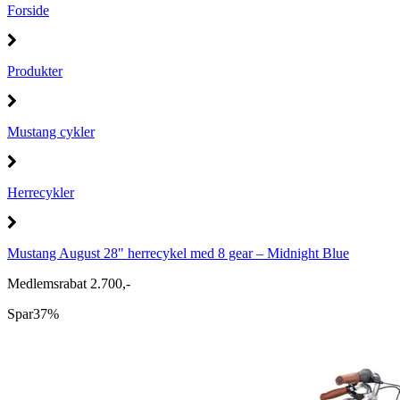
Forside
Produkter
Mustang cykler
Herrecykler
Mustang August 28" herrecykel med 8 gear – Midnight Blue
Medlemsrabat 2.700,-
Spar
37%