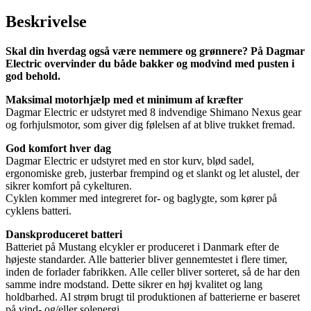
Beskrivelse
Skal din hverdag også være nemmere og grønnere? På Dagmar
Electric overvinder du både bakker og modvind med pusten i
god behold.
Maksimal motorhjælp med et minimum af kræfter
Dagmar Electric er udstyret med 8 indvendige Shimano Nexus gear
og forhjulsmotor, som giver dig følelsen af at blive trukket fremad.
God komfort hver dag
Dagmar Electric er udstyret med en stor kurv, blød sadel,
ergonomiske greb, justerbar frempind og et slankt og let alustel, der
sikrer komfort på cykelturen.
Cyklen kommer med integreret for- og baglygte, som kører på
cyklens batteri.
Danskproduceret batteri
Batteriet på Mustang elcykler er produceret i Danmark efter de
højeste standarder. Alle batterier bliver gennemtestet i flere timer,
inden de forlader fabrikken. Alle celler bliver sorteret, så de har den
samme indre modstand. Dette sikrer en høj kvalitet og lang
holdbarhed. Al strøm brugt til produktionen af batterierne er baseret
på vind- og/eller solenergi.