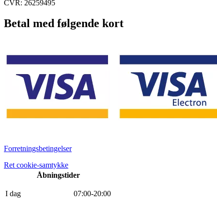
CVR: 26259495
Betal med følgende kort
Forretningsbetingelser
Ret cookie-samtykke
Åbningstider
I dag
0
7
:
0
0
-
20
:
0
0