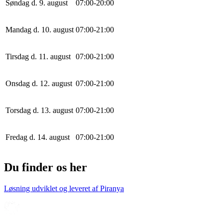
Søndag d. 9. august
0
7
:
0
0
-
20
:
0
0
Mandag d. 10. august
0
7
:
0
0
-
21
:
0
0
Tirsdag d. 11. august
0
7
:
0
0
-
21
:
0
0
Onsdag d. 12. august
0
7
:
0
0
-
21
:
0
0
Torsdag d. 13. august
0
7
:
0
0
-
21
:
0
0
Fredag d. 14. august
0
7
:
0
0
-
21
:
0
0
Du finder os her
Løsning udviklet og leveret af
Piranya