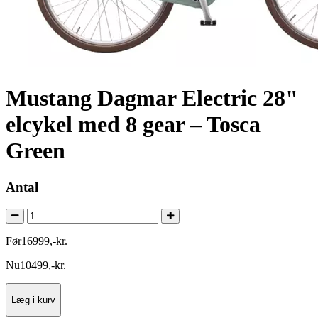
Mustang Dagmar Electric 28"
elcykel med 8 gear – Tosca
Green
Antal
Før
16999
,
-
kr.
Nu
10499
,
-
kr.
Læg i kurv