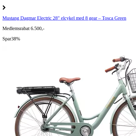
Mustang Dagmar Electric 28" elcykel med 8 gear – Tosca Green
Medlemsrabat 6.500,-
Spar
38%