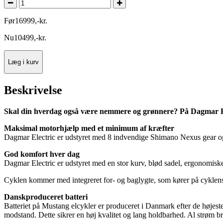
Før
16999
,
-
kr.
Nu
10499
,
-
kr.
Læg i kurv
Beskrivelse
Skal din hverdag også være nemmere og grønnere? På Dagmar El
Maksimal motorhjælp med et minimum af kræfter
Dagmar Electric er udstyret med 8 indvendige Shimano Nexus gear og f
God komfort hver dag
Dagmar Electric er udstyret med en stor kurv, blød sadel, ergonomiske g
Cyklen kommer med integreret for- og baglygte, som kører på cyklens 
Danskproduceret batteri
Batteriet på Mustang elcykler er produceret i Danmark efter de højeste s
modstand. Dette sikrer en høj kvalitet og lang holdbarhed. Al strøm brug