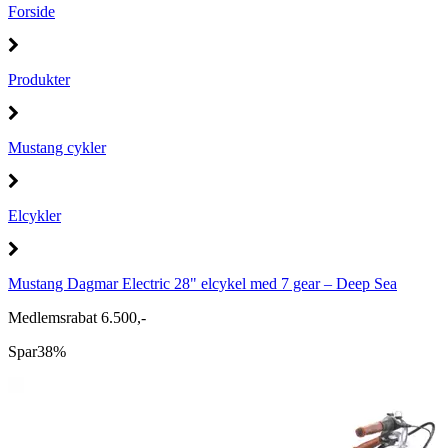
Forside
Produkter
Mustang cykler
Elcykler
Mustang Dagmar Electric 28" elcykel med 7 gear – Deep Sea
Medlemsrabat 6.500,-
Spar
38%