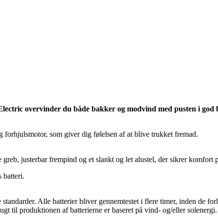
ectric overvinder du både bakker og modvind med pusten i god 
orhjulsmotor, som giver dig følelsen af at blive trukket fremad.
reb, justerbar frempind og et slankt og let alustel, der sikrer komfort 
batteri.
tandarder. Alle batterier bliver gennemtestet i flere timer, inden de for
t til produktionen af batterierne er baseret på vind- og/eller solenergi.