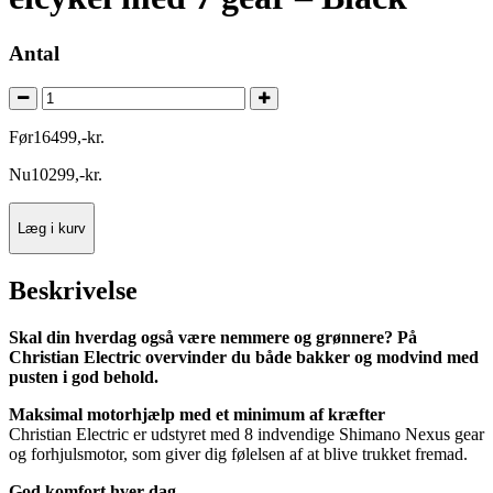
Antal
Før
16499
,
-
kr.
Nu
10299
,
-
kr.
Læg i kurv
Beskrivelse
Skal din hverdag også være nemmere og grønnere? På
Christian Electric overvinder du både bakker og modvind med
pusten i god behold.
Maksimal motorhjælp med et minimum af kræfter
Christian Electric er udstyret med 8 indvendige Shimano Nexus gear
og forhjulsmotor, som giver dig følelsen af at blive trukket fremad.
God komfort hver dag