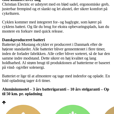
Christian Electric er udstyret med en blød sadel, ergonomiske greb,
justerbar frempind og et slankt og let alustel, der sikrer komfort på
cykelturen.
Cyklen kommer med integreret for- og baglygte, som kører på
cyklens batteri. Og får du brug for ekstra opbevaringsplads, kan du
montere en forkurv med quick release.
Danskproduceret batteri
Batteriet på Mustang elcykler er produceret i Danmark efter de
højeste standarder. Alle batterier bliver gennemtestet i flere timer,
inden de forlader fabrikken. Alle celler bliver sorteret, så de har den
samme indre modstand. Dette sikrer en høj kvalitet og lang
holdbarhed. Al strøm brugt til produktionen af batterierne er baseret
på vind- og/eller solenergi.
Batteriet er lige til at afmontere og tage med indenfor og oplade. En
fuld opladning tager 4-6 timer.
Aluminiumsstel – 3 års batterigaranti – 10 års stelgaranti – Op
til 50 km. pr. opladning