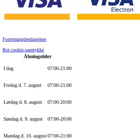
Forretningsbetingelser
Ret cookie-samtykke
Åbningstider
I dag
0
7
:
0
0
-
21
:
0
0
Fredag d. 7. august
0
7
:
0
0
-
21
:
0
0
Lørdag d. 8. august
0
7
:
0
0
-
20
:
0
0
Søndag d. 9. august
0
7
:
0
0
-
20
:
0
0
Mandag d. 10. august
0
7
:
0
0
-
21
:
0
0