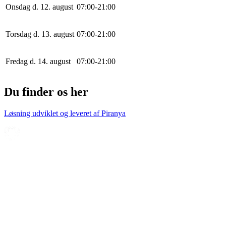
Onsdag d. 12. august
0
7
:
0
0
-
21
:
0
0
Torsdag d. 13. august
0
7
:
0
0
-
21
:
0
0
Fredag d. 14. august
0
7
:
0
0
-
21
:
0
0
Du finder os her
Løsning udviklet og leveret af
Piranya