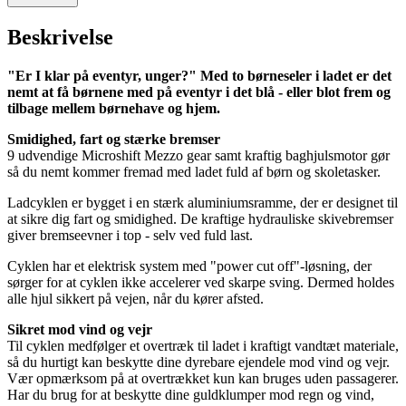
Beskrivelse
"Er I klar på eventyr, unger?" Med to børneseler i ladet er det
nemt at få børnene med på eventyr i det blå - eller blot frem og
tilbage mellem børnehave og hjem.
Smidighed, fart og stærke bremser
9 udvendige Microshift Mezzo gear samt kraftig baghjulsmotor gør
så du nemt kommer fremad med ladet fuld af børn og skoletasker.
Ladcyklen er bygget i en stærk aluminiumsramme, der er designet til
at sikre dig fart og smidighed. De kraftige hydrauliske skivebremser
giver bremseevner i top - selv ved fuld last.
Cyklen har et elektrisk system med "power cut off"-løsning, der
sørger for at cyklen ikke accelerer ved skarpe sving. Dermed holdes
alle hjul sikkert på vejen, når du kører afsted.
Sikret mod vind og vejr
Til cyklen medfølger et overtræk til ladet i kraftigt vandtæt materiale,
så du hurtigt kan beskytte dine dyrebare ejendele mod vind og vejr.
Vær opmærksom på at overtrækket kun kan bruges uden passagerer.
Har du brug for at beskytte dine guldklumper mod regn og vind,