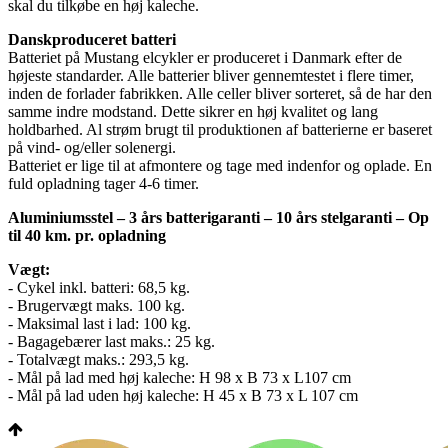
skal du tilkøbe en høj kaleche.
Danskproduceret batteri
Batteriet på Mustang elcykler er produceret i Danmark efter de
højeste standarder. Alle batterier bliver gennemtestet i flere timer,
inden de forlader fabrikken. Alle celler bliver sorteret, så de har den
samme indre modstand. Dette sikrer en høj kvalitet og lang
holdbarhed. Al strøm brugt til produktionen af batterierne er baseret
på vind- og/eller solenergi.
Batteriet er lige til at afmontere og tage med indenfor og oplade. En
fuld opladning tager 4-6 timer.
Aluminiumsstel – 3 års batterigaranti – 10 års stelgaranti – Op
til 40 km. pr. opladning
Vægt:
- Cykel inkl. batteri: 68,5 kg.
- Brugervægt maks. 100 kg.
- Maksimal last i lad: 100 kg.
- Bagagebærer last maks.: 25 kg.
- Totalvægt maks.: 293,5 kg.
- Mål på lad med høj kaleche: H 98 x B 73 x L107 cm
- Mål på lad uden høj kaleche: H 45 x B 73 x L 107 cm