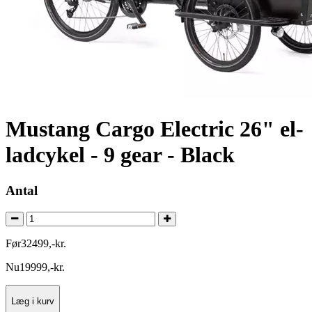
Mustang Cargo Electric 26" el-
ladcykel - 9 gear - Black
Antal
Før
32499
,
-
kr.
Nu
19999
,
-
kr.
Læg i kurv