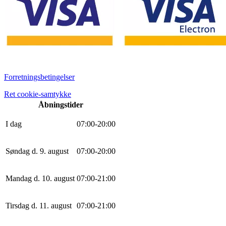
Forretningsbetingelser
Ret cookie-samtykke
Åbningstider
I dag
0
7
:
0
0
-
20
:
0
0
Søndag d. 9. august
0
7
:
0
0
-
20
:
0
0
Mandag d. 10. august
0
7
:
0
0
-
21
:
0
0
Tirsdag d. 11. august
0
7
:
0
0
-
21
:
0
0