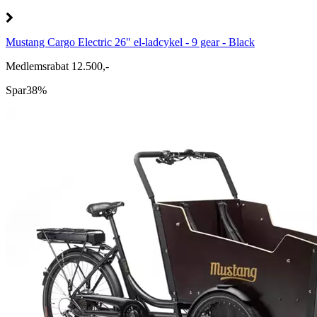
Mustang Cargo Electric 26" el-ladcykel - 9 gear - Black
Medlemsrabat 12.500,-
Spar
38%