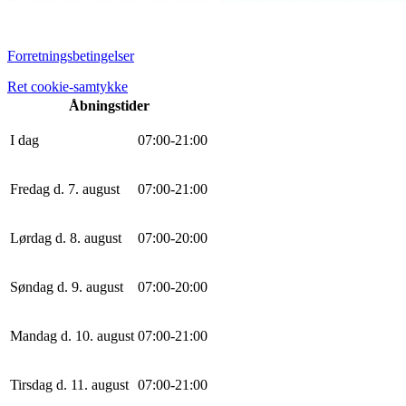
Forretningsbetingelser
Ret cookie-samtykke
Åbningstider
I dag
0
7
:
0
0
-
21
:
0
0
Fredag d. 7. august
0
7
:
0
0
-
21
:
0
0
Lørdag d. 8. august
0
7
:
0
0
-
20
:
0
0
Søndag d. 9. august
0
7
:
0
0
-
20
:
0
0
Mandag d. 10. august
0
7
:
0
0
-
21
:
0
0
Tirsdag d. 11. august
0
7
:
0
0
-
21
:
0
0