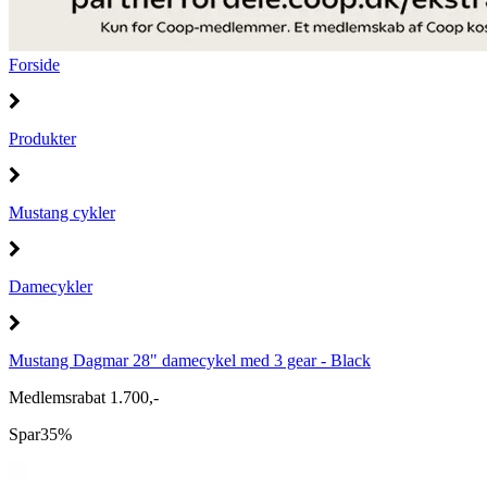
Forside
Produkter
Mustang cykler
Damecykler
Mustang Dagmar 28" damecykel med 3 gear - Black
Medlemsrabat 1.700,-
Spar
35%