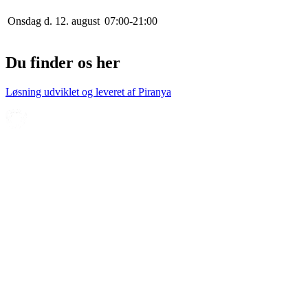
Onsdag d. 12. august
0
7
:
0
0
-
21
:
0
0
Du finder os her
Løsning udviklet og leveret af
Piranya