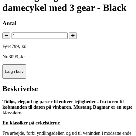
damecykel med 3 gear - Black
Antal
Før
4799
,
-
kr.
Nu
3099
,
-
kr.
Læg i kurv
Beskrivelse
Tidløs, elegant og passer til enhver lejligheder - fra turen til
købmanden til daten på vinbaren. Mustang Dagmar er en ægte
klassiker.
En klassiker på cykelstierne
Fra arbejde, forbi yndlingsdelien og ud til veninden i modsatte ende