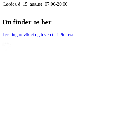
Lørdag d. 15. august
0
7
:
0
0
-
20
:
0
0
Du finder os her
Løsning udviklet og leveret af
Piranya