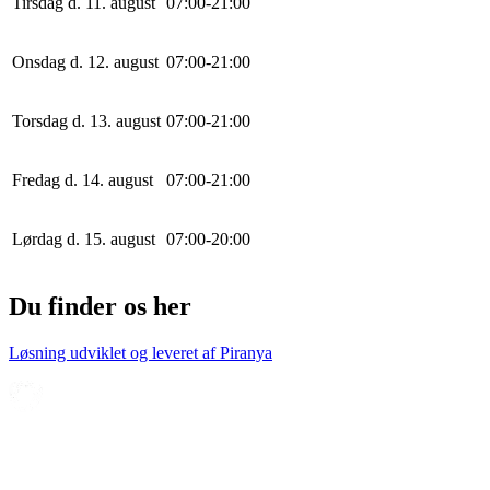
Tirsdag d. 11. august
0
7
:
0
0
-
21
:
0
0
Onsdag d. 12. august
0
7
:
0
0
-
21
:
0
0
Torsdag d. 13. august
0
7
:
0
0
-
21
:
0
0
Fredag d. 14. august
0
7
:
0
0
-
21
:
0
0
Lørdag d. 15. august
0
7
:
0
0
-
20
:
0
0
Du finder os her
Løsning udviklet og leveret af
Piranya