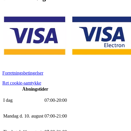
Forretningsbetingelser
Ret cookie-samtykke
Åbningstider
I dag
0
7
:
0
0
-
20
:
0
0
Mandag d. 10. august
0
7
:
0
0
-
21
:
0
0